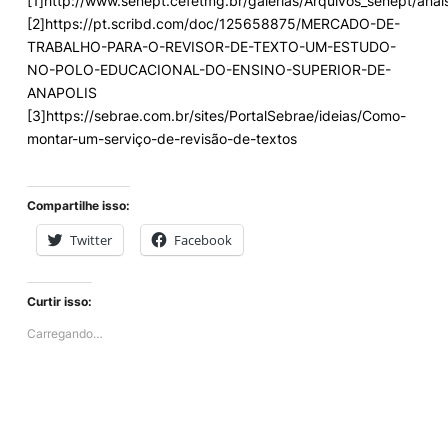
[1]http://www.senept.cefetmg.br/galerias/Arquivos_senept/ana
[2]https://pt.scribd.com/doc/125658875/MERCADO-DE-
TRABALHO-PARA-O-REVISOR-DE-TEXTO-UM-ESTUDO-
NO-POLO-EDUCACIONAL-DO-ENSINO-SUPERIOR-DE-
ANAPOLIS
[3]https://sebrae.com.br/sites/PortalSebrae/ideias/Como-
montar-um-serviço-de-revisão-de-textos
Compartilhe isso:
Twitter
Facebook
Curtir isso:
Carregando…