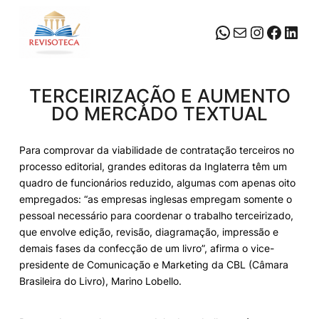
Pular
para
WhatsApp
Mail
Instagr
Faceb
Link
o
conteúdo
TERCEIRIZAÇÃO E AUMENTO
DO MERCADO TEXTUAL
Para comprovar da viabilidade de contratação terceiros no
processo editorial, grandes editoras da Inglaterra têm um
quadro de funcionários reduzido, algumas com apenas oito
empregados: “as empresas inglesas empregam somente o
pessoal necessário para coordenar o trabalho terceirizado,
que envolve edição, revisão, diagramação, impressão e
demais fases da confecção de um livro”, afirma o vice-
presidente de Comunicação e Marketing da CBL (Câmara
Brasileira do Livro), Marino Lobello.